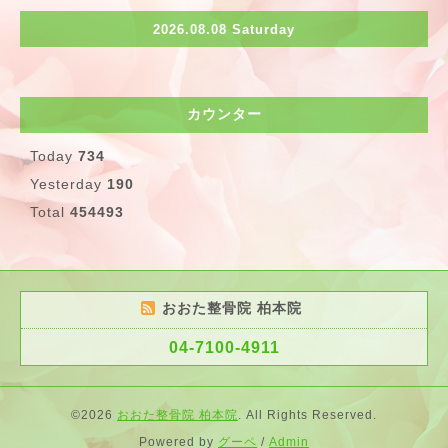
2026.08.08 Saturday
カウンター
Today
734
Yesterday
190
Total
454493
おおた整骨院 柏本院
04-7100-4911
©2026
おおた整骨院 柏本院
. All Rights Reserved.
Powered by
グーペ
/
Admin