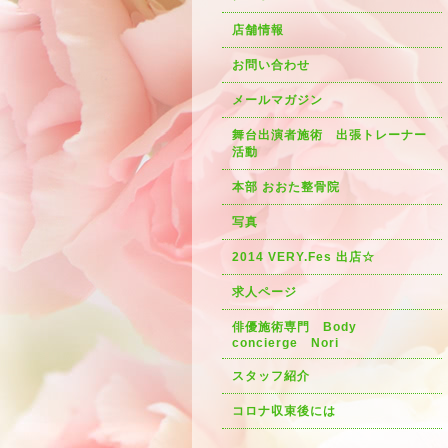
店舗情報
お問い合わせ
メールマガジン
舞台出演者施術 出張トレーナー
活動
本部 おおた整骨院
写真
2014 VERY.Fes 出店☆
求人ページ
俳優施術専門 Body
concierge Nori
スタッフ紹介
コロナ収束後には