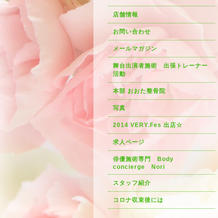
店舗情報
お問い合わせ
メールマガジン
舞台出演者施術 出張トレーナー
活動
本部 おおた整骨院
写真
2014 VERY.Fes 出店☆
求人ページ
俳優施術専門 Body
concierge Nori
スタッフ紹介
コロナ収束後には