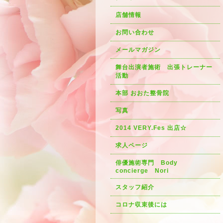
店舗情報
お問い合わせ
メールマガジン
舞台出演者施術 出張トレーナー
活動
本部 おおた整骨院
写真
2014 VERY.Fes 出店☆
求人ページ
俳優施術専門 Body
concierge Nori
スタッフ紹介
コロナ収束後には