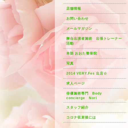
店舗情報
お問い合わせ
メールマガジン
舞台出演者施術 出張トレーナー
活動
本部 おおた整骨院
写真
2014 VERY.Fes 出店☆
求人ページ
俳優施術専門 Body
concierge Nori
スタッフ紹介
コロナ収束後には