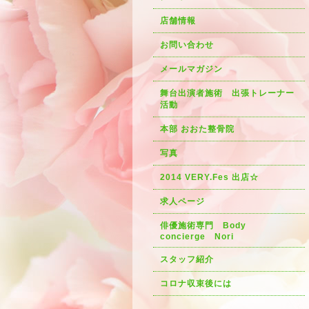
店舗情報
お問い合わせ
メールマガジン
舞台出演者施術 出張トレーナー
活動
本部 おおた整骨院
写真
2014 VERY.Fes 出店☆
求人ページ
俳優施術専門 Body
concierge Nori
スタッフ紹介
コロナ収束後には