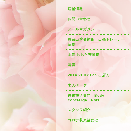
店舗情報
お問い合わせ
メールマガジン
舞台出演者施術 出張トレーナー
活動
本部 おおた整骨院
写真
2014 VERY.Fes 出店☆
求人ページ
俳優施術専門 Body
concierge Nori
スタッフ紹介
コロナ収束後には