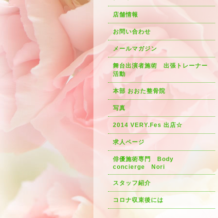
店舗情報
お問い合わせ
メールマガジン
舞台出演者施術 出張トレーナー
活動
本部 おおた整骨院
写真
2014 VERY.Fes 出店☆
求人ページ
俳優施術専門 Body
concierge Nori
スタッフ紹介
コロナ収束後には